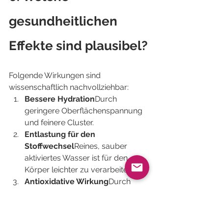
gesundheitlichen 
Effekte sind plausibel?
Folgende Wirkungen sind 
wissenschaftlich nachvollziehbar:
Bessere Hydration
Durch 
geringere Oberflächenspannung 
und feinere Cluster.
Entlastung für den 
Stoffwechsel
Reines, sauber 
aktiviertes Wasser ist für den 
Körper leichter zu verarbeiten.
Antioxidative Wirkung
Durch 
niedriges Redoxpotential möglich.
Angenehmere Trinkbarkeit
Viele 
Menschen trinken automatisch 