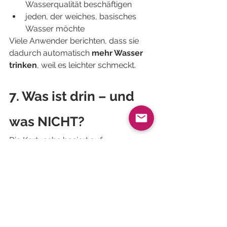
Wasserqualität beschäftigen
jeden, der weiches, basisches 
Wasser möchte
Viele Anwender berichten, dass sie 
dadurch automatisch 
mehr Wasser 
trinken
, weil es leichter schmeckt.
7. Was ist drin – und 
was NICHT?
Die Kartusche basiert auf:
natürlichen Mineralien
Ionisationskeramik
antioxidativen Bioceramics
mineralhaltigen Bällchen
strukturierenden Keramikformen
Wichtig:Sie enthält 
keine 
Chemikalien, keine Zusätze, keine 