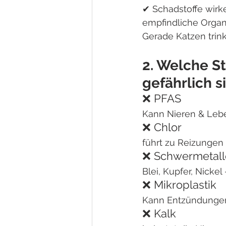
✔ Schadstoffe wirk
empfindliche Organ
Gerade Katzen trin
2. Welche St
gefährlich s
❌ PFAS
Kann Nieren & Lebe
❌ Chlor
führt zu Reizungen
❌ Schwermetall
Blei, Kupfer, Nicke
❌ Mikroplastik
Kann Entzündungen
❌ Kalk