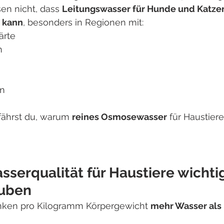
sen nicht, dass 
Leitungswasser für Hunde und Katze
 kann
, besonders in Regionen mit:
ärte
n
g
n
rfährst du, warum 
reines Osmosewasser
 für Haustiere
serqualität für Haustiere wichtige
auben
nken pro Kilogramm Körpergewicht 
mehr Wasser al