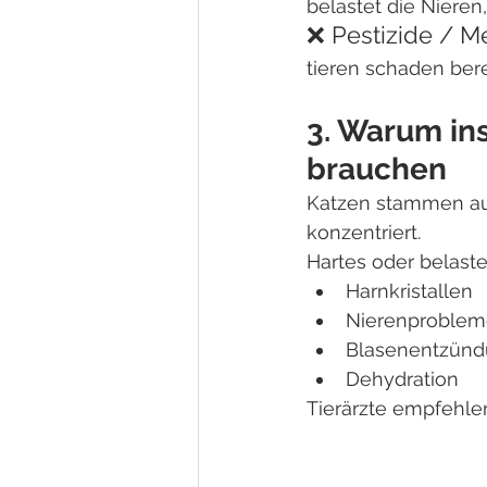
belastet die Nieren
❌ Pestizide / 
tieren schaden bere
3. Warum in
brauchen
Katzen stammen aus
konzentriert.
Hartes oder belaste
Harnkristallen
Nierenproble
Blasenentzün
Dehydration
Tierärzte empfehle