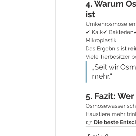
4. Warum Os
ist
Umkehrosmose entf
✔ Kalk✔ Bakterie
Mikroplastik
Das Ergebnis ist 
re
Viele Tierbesitzer b
„Seit wir Os
mehr.“
5. Fazit: Wer
Osmosewasser schüt
Haustiere mehr trin
👉 
Die beste Entsc