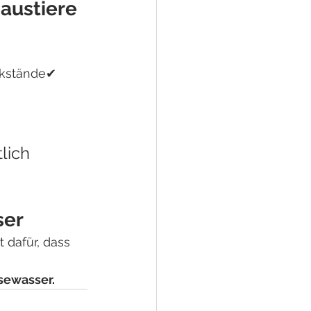
austiere 
kstände✔ 
lich 
ser
dafür, dass 
sewasser.