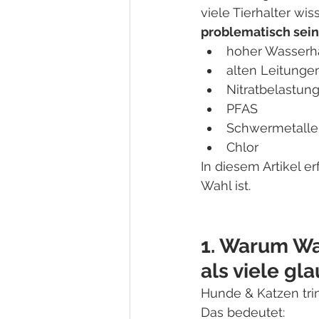
viele Tierhalter wis
problematisch sein
hoher Wasserh
alten Leitunge
Nitratbelastun
PFAS
Schwermetalle
Chlor
In diesem Artikel e
Wahl ist.
1. Warum Was
als viele gl
Hunde & Katzen tri
Das bedeutet: