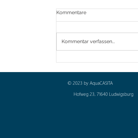
Kommentare
Kommentar verfassen...
Kunden Update von
Aquacasita
© 2023 by AquaCASITA
Hofweg 23, 71640 Ludwigsburg