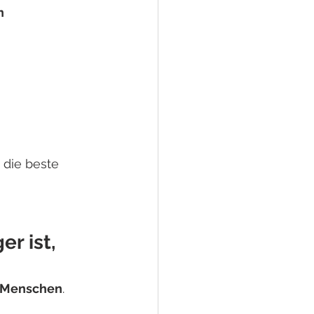
n 
 die beste 
r ist, 
s Menschen
.