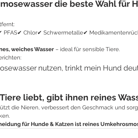
mosewasser die beste Wahl für H
ernt:
n✔ PFAS✔ Chlor✔ Schwermetalle✔ Medikamentenrüc
ines, weiches Wasser
 – ideal für sensible Tiere.
erichten:
mosewasser nutzen, trinkt mein Hund deut
 Tiere liebt, gibt ihnen reines Was
zt die Nieren, verbessert den Geschmack und sorgt 
ken.
heidung für Hunde & Katzen ist reines Umkehrosmo