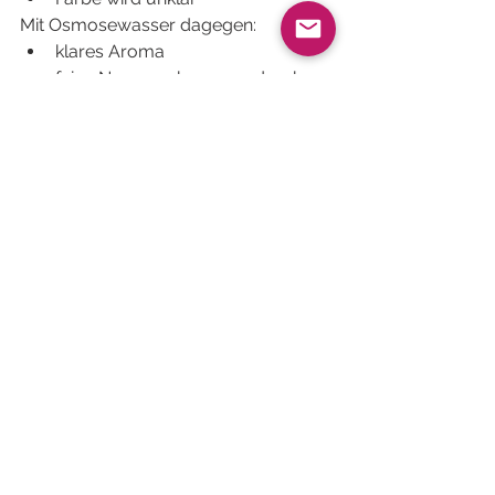
Mit Osmosewasser dagegen:
klares Aroma
feine Nuancen kommen durch
weniger Gerbstoffe
schöner, klarer Aufguss
reinere Farbe
Insbesondere bei:
Grüntee
Weißtee
Oolong
ist der Unterschied dramatisch.
6. Aquacasita: die 
perfekte Lösung für 
Kaffee- & Tee-