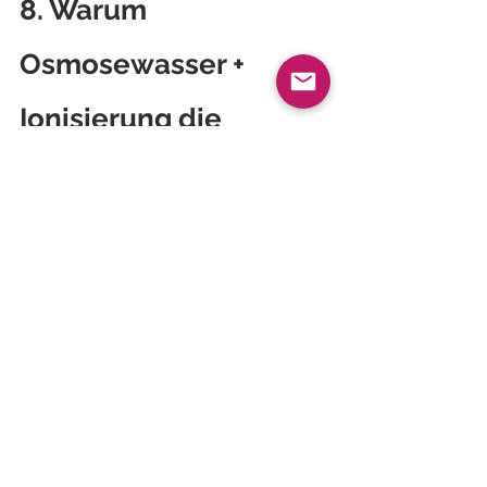
8. Warum 
Osmosewasser + 
Ionisierung die 
effektivste 
Kombination ist
Diese Kombination sorgt für:
Reinheit (durch Osmose)
feine Clusterbildung (durch 
Entfernung von Fremdstoffen)
antioxidative Eigenschaften 
(durch Ionisierung)
natürliche Mineralbalance (durch 
Keramiken)