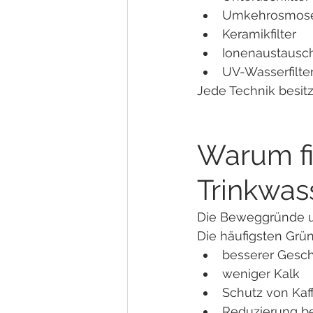
Umkehrosmos
Keramikfilter
Ionenaustausc
UV-Wasserfilte
Jede Technik besit
Warum fi
Trinkwas
Die Beweggründe un
Die häufigsten Grün
besserer Gesc
weniger Kalk
Schutz von Ka
Reduzierung be