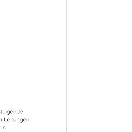
Steigende 
n Leitungen 
en.