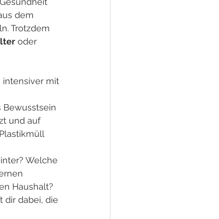
 Gesundheit 
 aus dem 
ln. Trotzdem 
lter
 oder 
intensiver mit 
s Bewusstsein 
zt und auf 
Plastikmüll 
inter? Welche 
ernen 
nen Haushalt?
dir dabei, die 