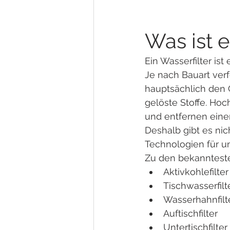
Was ist e
Ein Wasserfilter is
Je nach Bauart verf
hauptsächlich den 
gelöste Stoffe. Ho
und entfernen einen
Deshalb gibt es nic
Technologien für u
Zu den bekannteste
Aktivkohlefilter
Tischwasserfilt
Wasserhahnfilt
Auftischfilter
Untertischfilter