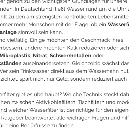
er gehört zu den wichtigsten Grundlagen für unsere
nden. In Deutschland fließt Wasser rund um die Uhr
lt zu den am strengsten kontrollierten Lebensmitte
immer mehr Menschen mit der Frage, ob ein 
Wasserfi
anlage
 sinnvoll sein kann.
nd vielfältig. Einige möchten den Geschmack ihres 
rbessern, andere möchten Kalk reduzieren oder sich 
Mikroplastik
, 
Nitrat
, 
Schwermetallen
 oder 
kständen
 auseinandersetzen. Gleichzeitig wächst da
 Wer sein Trinkwasser direkt aus dem Wasserhahn nut
ichtet, spart nicht nur Geld, sondern reduziert auch 
.
filter gibt es überhaupt? Welche Technik steckt dah
hen zwischen Aktivkohlefiltern, Tischfiltern und mod
 welcher Wasserfilter ist der richtige für den eige
atgeber beantwortet alle wichtigen Fragen und hilft 
r deine Bedürfnisse zu finden.