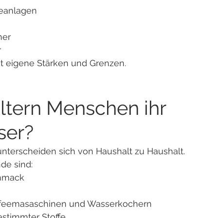
eanlagen
her
r
zt eigene Stärken und Grenzen.
ltern Menschen ihr 
ser?
terscheiden sich von Haushalt zu Haushalt.
de sind:
hmack
ffeemasaschinen und Wasserkochern
stimmter Stoffe