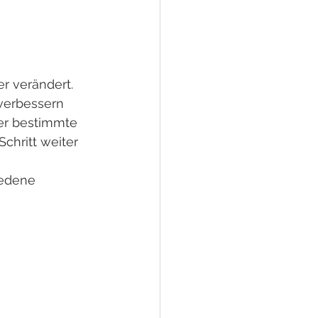
r verändert. 
 verbessern 
er bestimmte 
hritt weiter 
iedene 