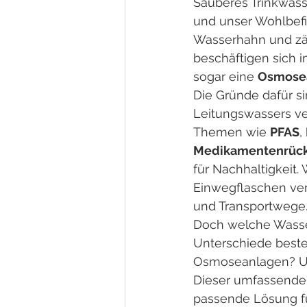
Sauberes Trinkwass
und unser Wohlbefi
Wasserhahn und zäh
beschäftigen sich 
sogar eine 
Osmose
Die Gründe dafür si
Leitungswassers ve
Themen wie 
PFAS
, 
Medikamentenrüc
für Nachhaltigkeit.
Einwegflaschen verz
und Transportwege
Doch welche Wasser
Unterschiede beste
Osmoseanlagen? Und
Dieser umfassende R
passende Lösung fü