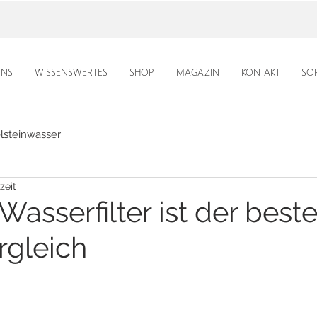
UNS
WISSENSWERTES
SHOP
MAGAZIN
KONTAKT
SO
lsteinwasser
zeit
asserfilter ist der best
rgleich